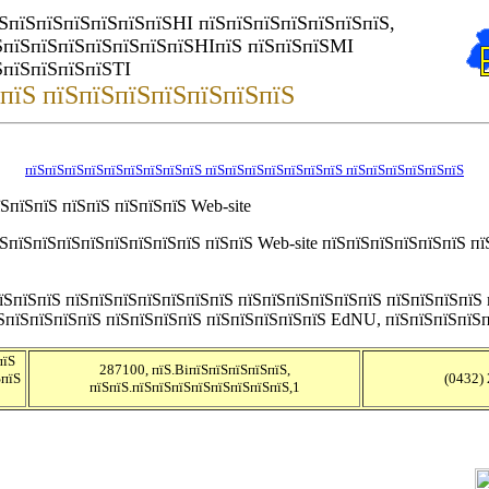
ЅпїЅпїЅпїЅпїЅпїЅпїЅНІ пїЅпїЅпїЅпїЅпїЅпїЅпїЅ,
ЅпїЅпїЅпїЅпїЅпїЅпїЅпїЅНІпїЅ пїЅпїЅпїЅМІ
ЅпїЅпїЅпїЅпїЅТІ
пїЅ пїЅпїЅпїЅпїЅпїЅпїЅпїЅ
пїЅпїЅпїЅпїЅпїЅпїЅпїЅпїЅпїЅ пїЅпїЅпїЅпїЅпїЅпїЅпїЅ пїЅпїЅпїЅпїЅпїЅпїЅ
ЅпїЅпїЅ пїЅпїЅ пїЅпїЅпїЅ Web-site
їЅпїЅпїЅпїЅпїЅпїЅпїЅпїЅпїЅ пїЅпїЅ Web-site пїЅпїЅпїЅпїЅпїЅпїЅ п
пїЅпїЅпїЅ пїЅпїЅпїЅпїЅпїЅпїЅпїЅ пїЅпїЅпїЅпїЅпїЅпїЅ пїЅпїЅпїЅпїЅ
їЅпїЅпїЅпїЅпїЅ пїЅпїЅпїЅпїЅ пїЅпїЅпїЅпїЅпїЅ EdNU, пїЅпїЅпїЅпїЅ
пїЅ
287100, пїЅ.ВіпїЅпїЅпїЅпїЅпїЅ,
ЅпїЅ
(0432)
пїЅпїЅ.пїЅпїЅпїЅпїЅпїЅпїЅпїЅпїЅ,1