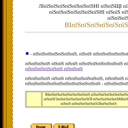
ЛІпїЅпїЅпїЅпїЅпїЅпїЅпїЅНІ пїЅпїЅЩІ пї
пїЅпїЅпїЅпїЅпїЅпїЅпїЅНІ пїЅпїЅ пї
пїЅпїЅпї
ВІпїЅпїЅпїЅпїЅпїЅпїЅ
- пїЅпїЅпїЅпїЅпїЅпїЅпїЅ, пїЅпїЅ пїЅпїЅпїЅпїЅпїЅпї
пїЅпїЅпїЅпїЅ пїЅпїЅ пїЅпїЅ пїЅпїЅпїЅпїЅпїЅпїЅпїЅ п
пїЅпїЅпїЅпїЅпїЅпїЅ пїЅпїЅпїЅ
пїЅпїЅпїЅпїЅ пїЅпїЅ пїЅпїЅпїЅпїЅпїЅпїЅ, пїЅпїЅпїЅ 
пїЅпїЅпїЅпїЅпїЅпїЅпїЅпїЅпїЅпїЅпїЅпїЅ - пїЅпїЅпїЅп
ВІпїЅпїЅпїЅпїЅпїЅпїЅпїЅпїЅ пїЅпїЅпїЅпїЅпїЅпїЅпїЅ
пїЅпїЅГІпїЅпїЅпїЅпїЅпїЅпїЅОЇ пїЅпїЅпїЅпїЅпїЅМІпї
пїЅпїЅ пїЅпїЅпїЅпїЅпїЅЛІпїЅпїЅпїЅ