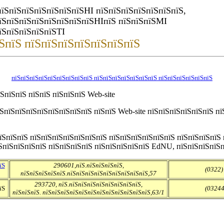
їЅпїЅпїЅпїЅпїЅпїЅпїЅНІ пїЅпїЅпїЅпїЅпїЅпїЅпїЅ,
пїЅпїЅпїЅпїЅпїЅпїЅпїЅпїЅНІпїЅ пїЅпїЅпїЅМІ
їЅпїЅпїЅпїЅпїЅТІ
ЅпїЅ пїЅпїЅпїЅпїЅпїЅпїЅпїЅ
пїЅпїЅпїЅпїЅпїЅпїЅпїЅпїЅпїЅ пїЅпїЅпїЅпїЅпїЅпїЅпїЅ пїЅпїЅпїЅпїЅпїЅпїЅ
ЅпїЅпїЅ пїЅпїЅ пїЅпїЅпїЅ Web-site
їЅпїЅпїЅпїЅпїЅпїЅпїЅпїЅпїЅ пїЅпїЅ Web-site пїЅпїЅпїЅпїЅпїЅпїЅ п
пїЅпїЅпїЅ пїЅпїЅпїЅпїЅпїЅпїЅпїЅ пїЅпїЅпїЅпїЅпїЅпїЅ пїЅпїЅпїЅпїЅ
їЅпїЅпїЅпїЅпїЅ пїЅпїЅпїЅпїЅ пїЅпїЅпїЅпїЅпїЅ EdNU, пїЅпїЅпїЅпїЅ
їЅ
290601,пїЅ.пїЅпїЅпїЅпїЅ,
(0322)
пїЅпїЅпїЅпїЅпїЅ.пїЅпїЅпїЅпїЅпїЅпїЅпїЅпїЅпїЅ,57
293720, пїЅ.пїЅпїЅпїЅпїЅпїЅпїЅпїЅпїЅ,
їЅ
(03244
пїЅпїЅпїЅ. пїЅпїЅпїЅпїЅпїЅпїЅпїЅпїЅпїЅпїЅпїЅпїЅ,63/1