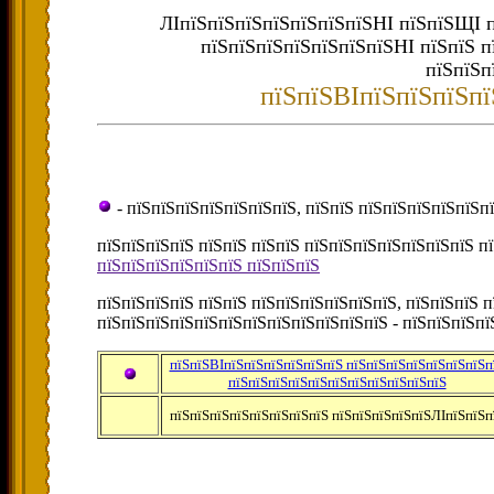
ЛІпїЅпїЅпїЅпїЅпїЅпїЅпїЅНІ пїЅпїЅЩІ п
пїЅпїЅпїЅпїЅпїЅпїЅпїЅНІ пїЅпїЅ 
пїЅпїЅп
пїЅпїЅВІпїЅпїЅпїЅпї
- пїЅпїЅпїЅпїЅпїЅпїЅпїЅ, пїЅпїЅ пїЅпїЅпїЅпїЅпїЅпї
пїЅпїЅпїЅпїЅ пїЅпїЅ пїЅпїЅ пїЅпїЅпїЅпїЅпїЅпїЅпїЅ п
пїЅпїЅпїЅпїЅпїЅпїЅ пїЅпїЅпїЅ
пїЅпїЅпїЅпїЅ пїЅпїЅ пїЅпїЅпїЅпїЅпїЅпїЅ, пїЅпїЅпїЅ 
пїЅпїЅпїЅпїЅпїЅпїЅпїЅпїЅпїЅпїЅпїЅпїЅ - пїЅпїЅпїЅп
пїЅпїЅВІпїЅпїЅпїЅпїЅпїЅпїЅ пїЅпїЅпїЅпїЅпїЅпїЅпїЅп
пїЅпїЅпїЅпїЅпїЅпїЅпїЅпїЅпїЅпїЅпїЅ
пїЅпїЅпїЅпїЅпїЅпїЅпїЅпїЅ пїЅпїЅпїЅпїЅпїЅЛІпїЅпїЅп