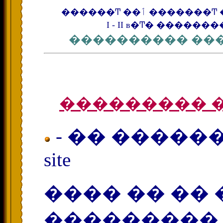
������Ͳ ��ٲ ���
I - II в�Ͳ� �������
���������� ��
��������� 
- �� ������
site
���� �� ��
��������� ��