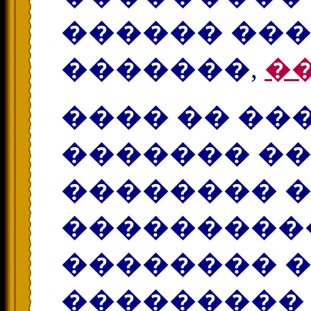
������ ��
�������,
�
���� �� ���
������� ��
�������� 
����������
�������� ��
��������