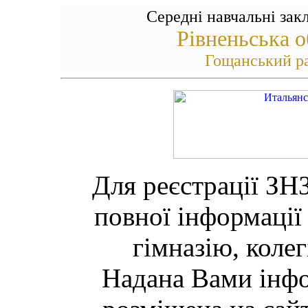
Середні навчальні зак
Рівненьська о
Гощанський р
Для реєстрації ЗН
повної інформації
гімназію, коле
Надана Вами інфо