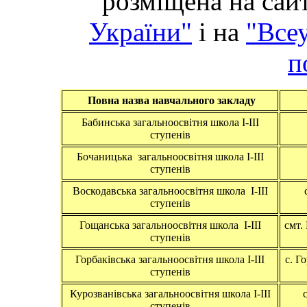
розміщена на сай
України"
і на
"Все
п
Повна назва навчального закладу
Бабинська загальноосвітня школа І-ІІІ
ступенів
Бочаницька загальноосвітня школа І-ІІІ
ступенів
Воскодавська загальноосвітня школа І-ІІІ
ступенів
Гощанська загальноосвітня школа І-ІІІ
смт.
ступенів
Горбаківська загальноосвітня школа І-ІІІ
с. Г
ступенів
Курозванівська загальноосвітня школа І-ІІІ
ступенів