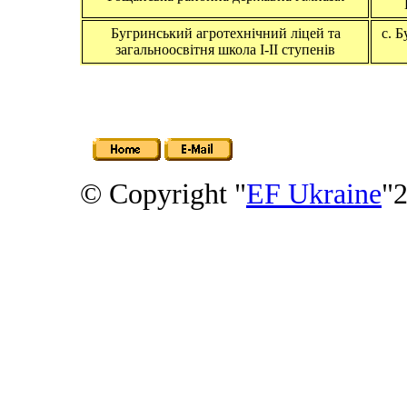
Бугринський агротехнічний ліцей та
c. Б
загальноосвітня школа І-ІІ ступенів
© Copyright "
EF Ukraine
"