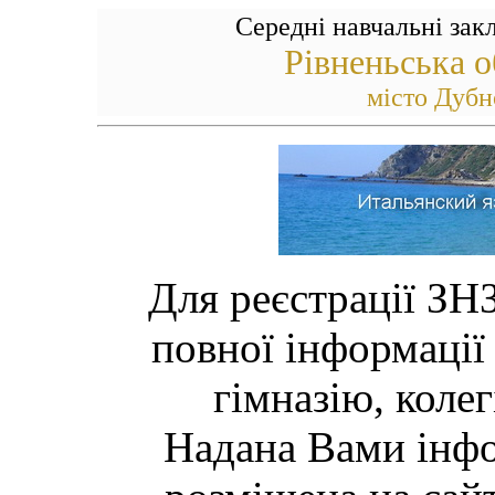
Середні навчальні зак
Рівненьська о
місто Дубн
Для реєстрації ЗН
повної інформації
гімназію, коле
Надана Вами інфо