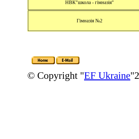
НВК"школа - гімназія"
Гімназія №2
© Copyright "
EF Ukraine
"