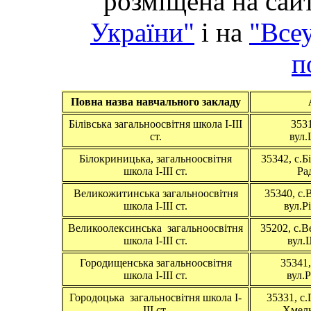
розміщена на сай
України"
і на
"Все
п
Повна назва навчального закладу
Білівська загальноосвітня школа І-ІІІ
3531
ст.
вул.
Білокриницька, загальноосвітня
35342, с.Б
школа І-ІІІ ст.
Ра
Великожитинська загальноосвітня
35340, с
школа І-ІІІ ст.
вул.Р
Великоолексинська загальноосвітня
35202, с.
школа І-ІІІ ст.
вул.
Городищенська загальноосвітня
35341,
школа І-ІІІ ст.
вул.Р
Городоцька загальносвітня школа І-
35331, с.
ІІІ ст.
Хмель