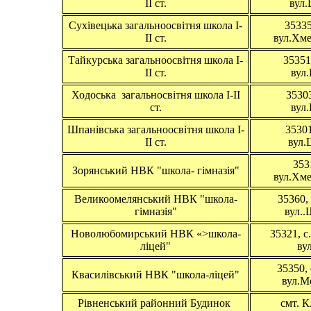
ІІ ст.
вул.
Сухівецька загальноосвітня школа І-
35335
ІІ ст.
вул.Хм
Тайкурська загальноосвітня школа І-
35351
ІІ ст.
вул.
Ходоська загальносвітня школа І-ІІ
35303
ст.
вул.
Шпанівська загальноосвітня школа І-
35301
ІІ ст.
вул.
353
Зорянський НВК "школа- гімназія"
вул.Хме
Великоомелянський НВК "школа-
35360,
гімназія"
вул..
Новолюбомирський НВК «>школа-
35321, 
ліцей"
ву
35350, 
Квасилівський НВК "школа-ліцей"
вул.М
Рівненський районний Будинок
смт. К