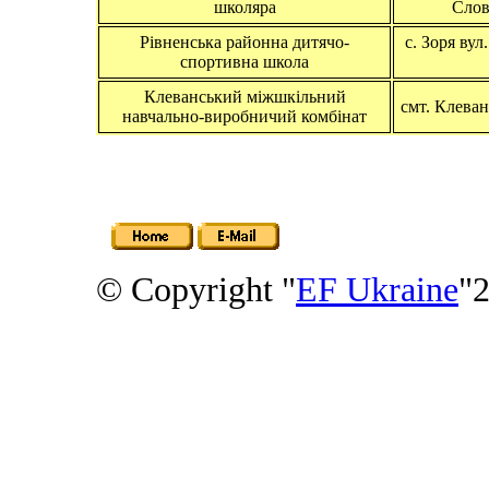
школяра
Слов
Рівненська районна дитячо-
с. Зоря вул
спортивна школа
Клеванський міжшкільний
смт. Клевань
навчально-виробничий комбінат
© Copyright "
EF Ukraine
"